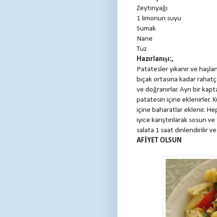
Zeytinyağı
1 limonun suyu
Sumak
Nane
Tuz
Hazırlanışı:,
Patatesler yıkanır ve haşlanır
bıçak ortasına kadar rahatç
ve doğranırlar. Ayrı bir kapt
patatesin içine eklenirler. 
içine baharatlar eklenir. Hep
iyice karıştırılarak sosun ve
salata 1 saat dinlendirilir ve 
AFİYET OLSUN