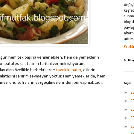
değişi
keşfe
sunma
blogda
payla
alter
adresi
Profi
Bugün hem tek başına yenilenebilen, hem de yemeklerin
Bu Blo
an patates salatasının tarifini vermek istiyorum.
lay olan özellikle barbekülerde
tavuk kanatın
, etlerin
salatasını sanırım sevmeyen yoktur. Hem yemekler de, hem
lmesi onu sofraların vazgeçilmezlerinden biri yapmaktadır.
Arşiv
►
2
►
2
►
2
►
2
►
2