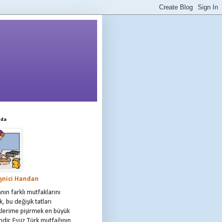
mda
şnici Handan
ın farklı mutfaklarını
, bu değişik tatları
klerime pişirmek en büyük
dir. Eşsiz Türk mutfağının