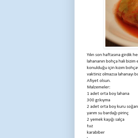
Yılın son haftasına girdik h
lahananın bohça hali bizim e
konulduğu için kızım bohçay
vaktiniz olmazsa lahanayı b
Afiyet olsun.
Malzemeler:
1 adet orta boy lahana
300 gr.kıyma
2 adet orta boy kuru soğan
yarım su bardağı pirinç
2 yemek kaşığı salça
tuz
karabiber