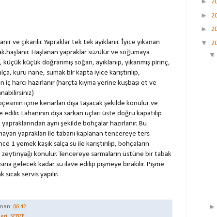
►
2
►
2
►
2
ır ve çıkarılır. Yapraklar tek tek ayıklanır. İyice yıkanan
▼
2
ak.haşlanır. Haşlanan yapraklar süzülür ve soğumaya
ma, küçük küçük doğranmış soğan, ayıklanıp, yıkanmış pirinç,
lça, kuru nane, sumak bir kapta iyice karıştırılıp,
 iç harcı hazırlanır (harçta kıyma yerine kuşbaşı et ve
nabilirsiniz)
çesinin içine kenarları dışa taşacak şekilde konulur ve
e edilir. Lahanının dışa sarkan uçları üste doğru kapatılıp
a yapraklarından aynı şekilde bohçalar hazırlanır. Bu
mayan yaprakları ile tabanı kaplanan tencereye ters
lince 1 yemek kaşık salça su ile karıştırılıp, bohçaların
 zeytinyağı konulur. Tencereye sarmaların üstüne bir tabak
sına gelecek kadar su ilave edilip pişmeye bırakılır. Pişme
k sıcak servis yapılır.
man:
06:42
leri
,
SEBZE