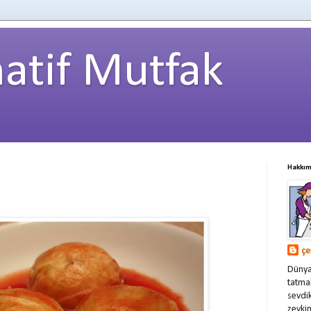
natif Mutfak
Hakkı
çe
Dünyan
tatmak
sevdi
zevkim