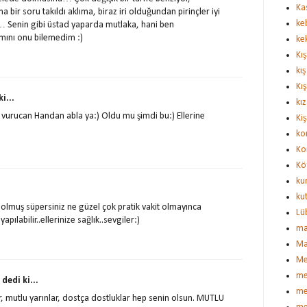
Ka
bir soru takıldı aklıma, biraz iri olduğundan pirinçler iyi
ke
e… Senin gibi üstad yaparda mutlaka, hani ben
mını onu bilemedim :)
ke
Kış
kış
Kış
i...
kı
 vurucan Handan abla ya:) Oldu mu şimdi bu:) Ellerine
Kiş
ko
Ko
Kö
ku
ku
i olmuş süpersiniz ne güzel çok pratik vakit olmayınca
Lü
ılabilir..ellerinize sağlık..sevgiler:)
ma
Ma
Me
me
a
dedi ki...
me
r, mutlu yarınlar, dostça dostluklar hep senin olsun. MUTLU