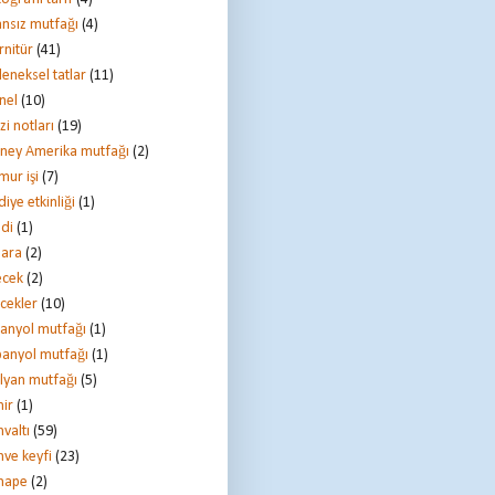
ansız mutfağı
(4)
rnitür
(41)
leneksel tatlar
(11)
nel
(10)
i notları
(19)
ney Amerika mutfağı
(2)
mur işi
(7)
iye etkinliği
(1)
ndi
(1)
gara
(2)
ecek
(2)
ecekler
(10)
panyol mutfağı
(1)
panyol mutfağı
(1)
alyan mutfağı
(5)
mir
(1)
valtı
(59)
hve keyfi
(23)
nape
(2)