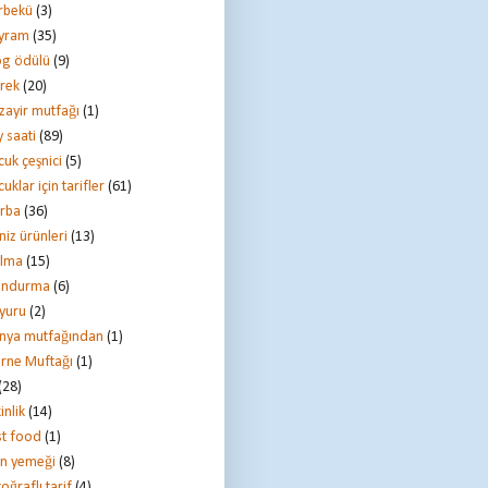
rbekü
(3)
yram
(35)
og ödülü
(9)
rek
(20)
zayir mutfağı
(1)
 saati
(89)
cuk çeşnici
(5)
uklar için tarifler
(61)
rba
(36)
niz ürünleri
(13)
lma
(15)
ndurma
(6)
yuru
(2)
nya mutfağından
(1)
irne Muftağı
(1)
(28)
inlik
(14)
st food
(1)
rın yemeği
(8)
oğraflı tarif
(4)