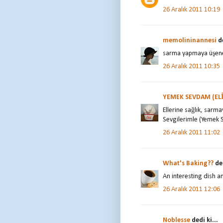
26 Aralık 2011 10:19
memolininannesi
de
sarma yapmaya üşenenl
26 Aralık 2011 10:35
YEMEK SEVDAM (ELİ
Ellerine sağlık, sarmay
Sevgilerimle (Yemek
26 Aralık 2011 11:02
What's Baking??
ded
An interesting dish an
26 Aralık 2011 12:06
Noblesse
dedi ki...