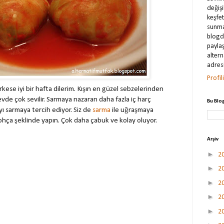
değişi
keşfe
sunma
blogda
payla
alter
adresi
Profi
erkese iyi bir hafta dilerim. Kışın en güzel sebzelerinden
vde çok sevilir. Sarmaya nazaran daha fazla iç harç
Bu Blo
ı sarmaya tercih ediyor. Siz de
sarma
ile uğraşmaya
ohça şeklinde yapın. Çok daha çabuk ve kolay oluyor.
Arşiv
►
2
►
2
►
2
►
2
►
2