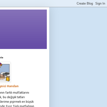
mda
şnici Handan
ın farklı mutfaklarını
, bu değişik tatları
klerime pişirmek en büyük
dir. Eşsiz Türk mutfağının