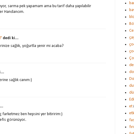
ba
üyor, sarma pek yapamam ama bu tarif daha yapılabilir
ba
rler Handancım.
bl
Bö
Ce
çay
'
dedi ki...
ço
rinize sağlık, yoğurtla yenir mi acaba?
çoc
Ço
de
do
...
Do
erine sağlık canım:)
du
dü
Ed
..
et
etk
 farketmez ben hepsini yer bitiririm:)
nefis görünüyor..
fa
fı
fot