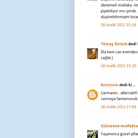
denemeli mutlaka. Ama 
pişebiliyor mu içind
düşürebilirmiyim kıva
26 Aralık 2011 15:18
Tümay Öztürk
dedi k
İlla beni can evimden
sağlık:)
26 Aralık 2011 15:20
birincisin
dedi ki...
Sarmanın , alternatif
sarmaya hemencecik yap
26 Aralık 2011 17:46
Güloanne mutfakt
Yaşamınca güzel yılla