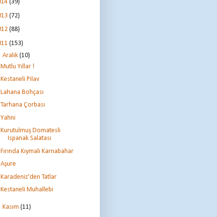
014
(39)
013
(72)
012
(88)
011
(153)
▼
Aralık
(10)
Mutlu Yıllar !
Kestaneli Pilav
Lahana Bohçası
Tarhana Çorbası
Yahni
Kurutulmuş Domatesli
Ispanak Salatası
Fırında Kıymalı Karnabahar
Aşure
Karadeniz'den Tatlar
Kestaneli Muhallebi
►
Kasım
(11)