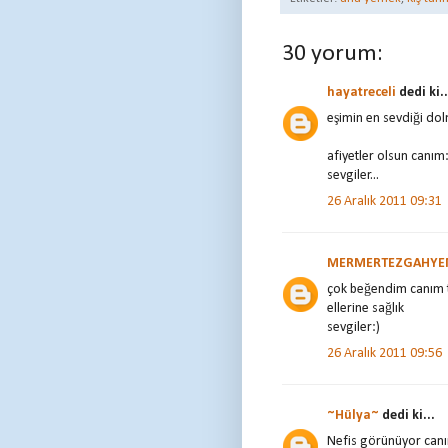
30 yorum:
hayatreceli
dedi ki..
eşimin en sevdiği do
afiyetler olsun canım:
sevgiler...
26 Aralık 2011 09:31
MERMERTEZGAHYEM
çok beğendim canım t
ellerine sağlık
sevgiler:)
26 Aralık 2011 09:56
~Hülya~
dedi ki...
Nefis görünüyor canım