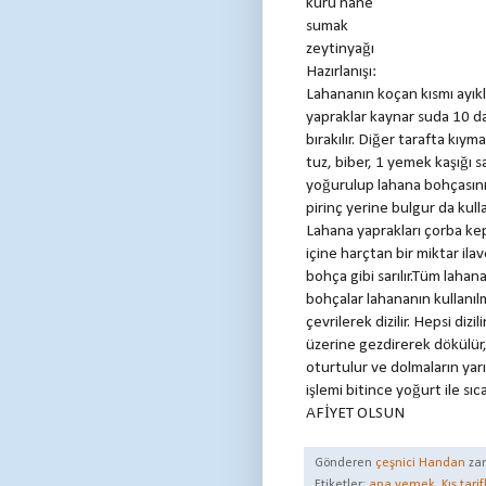
kuru nane
sumak
zeytinyağı
Hazırlanışı:
Lahananın koçan kısmı ayıklan
yapraklar kaynar suda 10 d
bırakılır. Diğer tarafta kıy
tuz, biber, 1 yemek kaşığı sa
yoğurulup lahana bohçasının
pirinç yerine bulgur da kulla
Lahana yaprakları çorba kep
içine harçtan bir miktar ilav
bohça gibi sarılır.Tüm lahan
bohçalar lahananın kullanıl
çevrilerek dizilir. Hepsi dizi
üzerine gezdirerek dökülür,
oturtulur ve dolmaların yarı
işlemi bitince yoğurt ile sıca
AFİYET OLSUN
Gönderen
çeşnici Handan
za
Etiketler:
ana yemek
,
Kış tarif