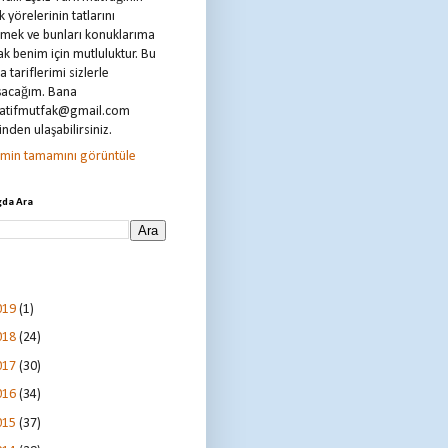
k yörelerinin tatlarını
tmek ve bunları konuklarıma
k benim için mutluluktur. Bu
 tariflerimi sizlerle
şacağım. Bana
natifmutfak@gmail.com
nden ulaşabilirsiniz.
limin tamamını görüntüle
gda Ara
019
(1)
018
(24)
017
(30)
016
(34)
015
(37)