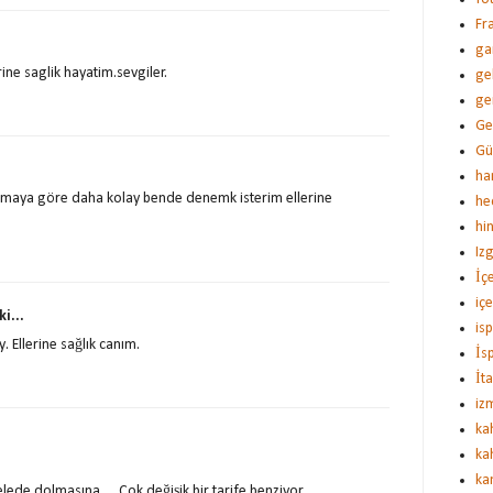
Fr
ga
erine saglik hayatim.sevgiler.
ge
ge
Gez
Gü
ha
rmaya göre daha kolay bende denemk isterim ellerine
hed
hi
Iz
İç
iç
i...
is
. Ellerine sağlık canım.
İs
İt
iz
kah
ka
ka
elede dolmasına… Çok değişik bir tarife benziyor,