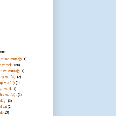
riler
erikan mutfağı
(1)
a yemek
(166)
takya mutfağı
(1)
tep mutfağı
(2)
ap Mutfağı
(3)
ştırmalık
(1)
fra mutfağı.
(1)
lagil
(3)
liyat
(2)
ık
(15)