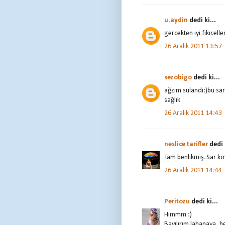
u.aydin
dedi ki...
gercekten iyi fikir.ell
26 Aralık 2011 13:57
sezobigo
dedi ki...
ağzım sulandı:)bu sa
sağlık
26 Aralık 2011 14:43
neslice tarifler
dedi k
Tam benlikmiş. Sar koy
26 Aralık 2011 14:44
Peritozu
dedi ki...
Hımmm :)
Bayılırım lahanaya, h