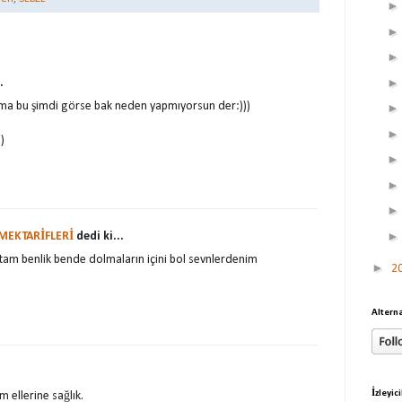
.
lma bu şimdi görse bak neden yapmıyorsun der:)))
)
EKTARİFLERİ
dedi ki...
am benlik bende dolmaların içini bol sevnlerdenim
►
2
Alterna
İzleyici
 ellerine sağlık.