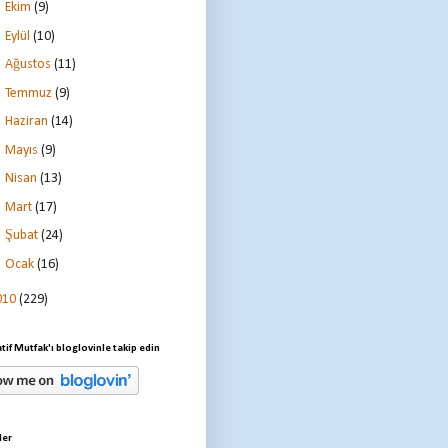
►
Ekim
(9)
►
Eylül
(10)
►
Ağustos
(11)
►
Temmuz
(9)
►
Haziran
(14)
►
Mayıs
(9)
►
Nisan
(13)
►
Mart
(17)
►
Şubat
(24)
►
Ocak
(16)
010
(229)
tif Mutfak'ı bloglovinle takip edin
ler