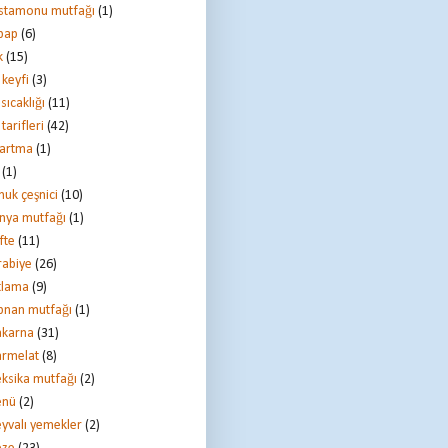
stamonu mutfağı
(1)
bap
(6)
k
(15)
 keyfi
(3)
 sıcaklığı
(11)
 tarifleri
(42)
zartma
(1)
(1)
nuk çeşnici
(10)
nya mutfağı
(1)
fte
(11)
rabiye
(26)
tlama
(9)
bnan mutfağı
(1)
karna
(31)
rmelat
(8)
ksika mutfağı
(2)
nü
(2)
yvalı yemekler
(2)