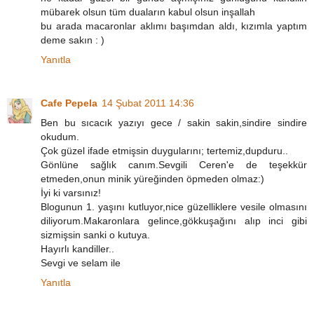
mübarek olsun tüm duaların kabul olsun inşallah
bu arada macaronlar aklımı başımdan aldı, kızımla yaptım
deme sakın : )
Yanıtla
Cafe Pepela
14 Şubat 2011 14:36
Ben bu sıcacık yazıyı gece / sakin sakin,sindire sindire
okudum.
Çok güzel ifade etmişsin duygularını; tertemiz,dupduru..
Gönlüne sağlık canım.Sevgili Ceren'e de teşekkür
etmeden,onun minik yüreğinden öpmeden olmaz:)
İyi ki varsınız!
Blogunun 1. yaşını kutluyor,nice güzelliklere vesile olmasını
diliyorum.Makaronlara gelince,gökkuşağını alıp inci gibi
sizmişsin sanki o kutuya.
Hayırlı kandiller..
Sevgi ve selam ile
Yanıtla