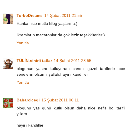
TurboDreams
14 Şubat 2011 21:55
Harika nice mutlu Blog yaşlarına:)
İkramların macaronlar da çok leziz teşekküerler:)
Yanıtla
TÜLİN-sihirli tatlar
14 Şubat 2011 23:55
blogunun yasını kutluyorum canım. guzel tarıflerle nıce
senelerın olsun inşallah.hayırlı kandıller
Yanıtla
Baharcicegi
15 Şubat 2011 00:11
blogunu yas günü kutlu olsun daha nice nefis bol tarifli
yillara
hayirli kandiller