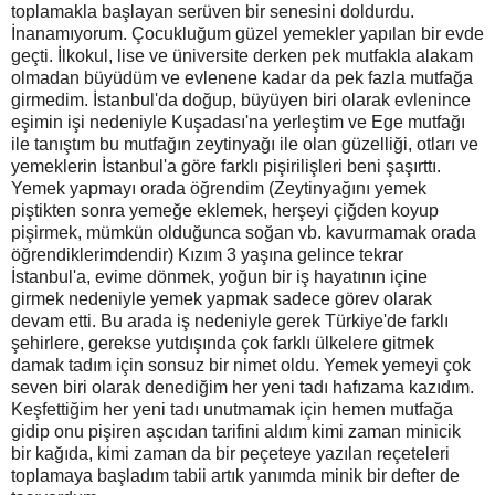
toplamakla başlayan serüven bir senesini doldurdu.
İnanamıyorum. Çocukluğum güzel yemekler yapılan bir evde
geçti. İlkokul, lise ve üniversite derken pek mutfakla alakam
olmadan büyüdüm ve evlenene kadar da pek fazla mutfağa
girmedim. İstanbul'da doğup, büyüyen biri olarak evlenince
eşimin işi nedeniyle Kuşadası'na yerleştim ve Ege mutfağı
ile tanıştım bu mutfağın zeytinyağı ile olan güzelliği, otları ve
yemeklerin İstanbul'a göre farklı pişirilişleri beni şaşırttı.
Yemek yapmayı orada öğrendim (Zeytinyağını yemek
piştikten sonra yemeğe eklemek, herşeyi çiğden koyup
pişirmek, mümkün olduğunca soğan vb. kavurmamak orada
öğrendiklerimdendir) Kızım 3 yaşına gelince tekrar
İstanbul'a, evime dönmek, yoğun bir iş hayatının içine
girmek nedeniyle yemek yapmak sadece görev olarak
devam etti. Bu arada iş nedeniyle gerek Türkiye'de farklı
şehirlere, gerekse yutdışında çok farklı ülkelere gitmek
damak tadım için sonsuz bir nimet oldu. Yemek yemeyi çok
seven biri olarak denediğim her yeni tadı hafızama kazıdım.
Keşfettiğim her yeni tadı unutmamak için hemen mutfağa
gidip onu pişiren aşcıdan tarifini aldım kimi zaman minicik
bir kağıda, kimi zaman da bir peçeteye yazılan reçeteleri
toplamaya başladım tabii artık yanımda minik bir defter de