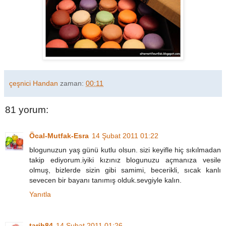
çeşnici Handan
zaman:
00:11
81 yorum:
Öcal-Mutfak-Esra
14 Şubat 2011 01:22
blogunuzun yaş günü kutlu olsun. sizi keyifle hiç sıkılmadan
takip ediyorum.iyiki kızınız blogunuzu açmanıza vesile
olmuş, bizlerde sizin gibi samimi, becerikli, sıcak kanlı
sevecen bir bayanı tanımış olduk.sevgiyle kalın.
Yanıtla
tarih84
14 Şubat 2011 01:26