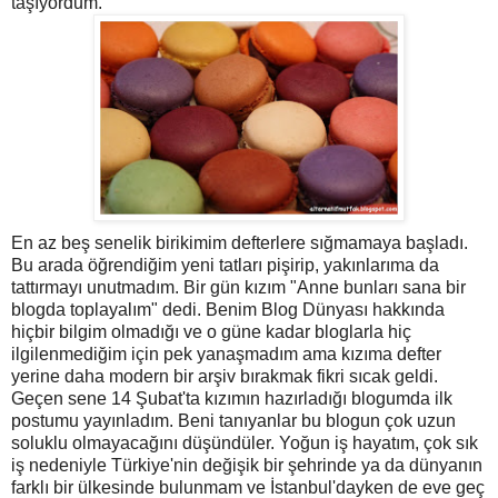
taşıyordum.
En az beş senelik birikimim defterlere sığmamaya başladı.
Bu arada öğrendiğim yeni tatları pişirip, yakınlarıma da
tattırmayı unutmadım. Bir gün kızım "Anne bunları sana bir
blogda toplayalım" dedi. Benim Blog Dünyası hakkında
hiçbir bilgim olmadığı ve o güne kadar bloglarla hiç
ilgilenmediğim için pek yanaşmadım ama kızıma defter
yerine daha modern bir arşiv bırakmak fikri sıcak geldi.
Geçen sene 14 Şubat'ta kızımın hazırladığı blogumda ilk
postumu yayınladım. Beni tanıyanlar bu blogun çok uzun
soluklu olmayacağını düşündüler. Yoğun iş hayatım, çok sık
iş nedeniyle Türkiye'nin değişik bir şehrinde ya da dünyanın
farklı bir ülkesinde bulunmam ve İstanbul'dayken de eve geç