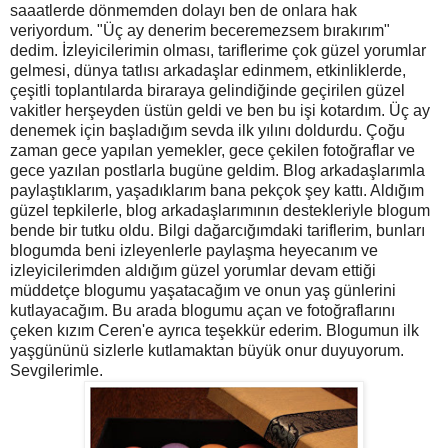
saaatlerde dönmemden dolayı ben de onlara hak
veriyordum. "Üç ay denerim beceremezsem bırakırım"
dedim. İzleyicilerimin olması, tariflerime çok güzel yorumlar
gelmesi, dünya tatlısı arkadaşlar edinmem, etkinliklerde,
çeşitli toplantılarda biraraya gelindiğinde geçirilen güzel
vakitler herşeyden üstün geldi ve ben bu işi kotardım. Üç ay
denemek için başladığım sevda ilk yılını doldurdu. Çoğu
zaman gece yapılan yemekler, gece çekilen fotoğraflar ve
gece yazılan postlarla bugüne geldim. Blog arkadaşlarımla
paylaştıklarım, yaşadıklarım bana pekçok şey kattı. Aldığım
güzel tepkilerle, blog arkadaşlarımının destekleriyle blogum
bende bir tutku oldu. Bilgi dağarcığımdaki tariflerim, bunları
blogumda beni izleyenlerle paylaşma heyecanım ve
izleyicilerimden aldığım güzel yorumlar devam ettiği
müddetçe blogumu yaşatacağım ve onun yaş günlerini
kutlayacağım. Bu arada blogumu açan ve fotoğraflarını
çeken kızım Ceren'e ayrıca teşekkür ederim. Blogumun ilk
yaşgününü sizlerle kutlamaktan büyük onur duyuyorum.
Sevgilerimle.