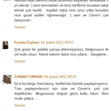
Handan Abla sanırım bizde birbirimizi keşfedeli neredeyse 1
yıl olacak :) seni tanımaktan ve leziz tariflerini buradan takip
etmek çok keyifli... inşallah daha nice uzun yıllar buradan
nice güzel tarifler öğreneceğiz :) seni ve Ceren'i çok
öpüyorum..
Yanıtla
Funda Ceyhan
14 Şubat 2011 09:47
Çok güzel bir şekilde yazıya dökmüşsünüz, bloğunuzun ilk
yılı kutlu olsun. Tebrik ederim daha nice yıllara .. Sevgilerle..
Yanıtla
CANAN TURHAN
14 Şubat 2011 09:47
İyi ki bu blogu hazırlamış, tariflerinizi bizimle paylaşmışsınız.
Tüm paylaşımlarınız için size ve Ceren'e çok çok
teşekkürler.. Blogunuzun doğum günü kutlu olsun. Nice
mutlu yıllara...
Yanıtla